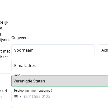
lijk 
inschrijfadres? Maak nu gebruik van deze 
 
Gegevens
jven. 
Voornaam
Ac
t met 
rect 
E-mailadres
Land
eeld
Telefoonnummer (optioneel)
n
Verenigde
r
Staten