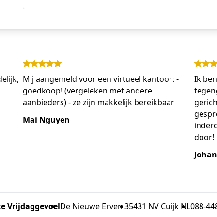
elijk,
Mij aangemeld voor een virtueel kantoor: -
Ik ben
goedkoop! (vergeleken met andere
tegen
aanbieders) - ze zijn makkelijk bereikbaar
gerich
gespre
Mai Nguyen
inder
door!
Johan
te Vrijdaggevoel
De Nieuwe Erven 3
5431 NV Cuijk NL
088-44