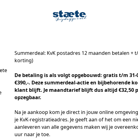
Summerdeal: KvK postadres 12 maanden betalen + t/m
korting)
ete
De betaling is als volgt opgebouwd: gratis t/m 31-
€390,-. Deze summerdeal-actie en bijbehorende kor
klant blijft. Je maandtarief blijft dus altijd €32,5
e
opzegbaar.
Na je aankoop kom je direct in jouw online omgeving.
je KvK-registratieadres. Je geeft aan of het om een ni
aanleveren van alle gegevens maken wij je overeenko
uur naar je toe.