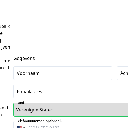
lijk 
inschrijfadres? Maak nu gebruik van deze 
 
jven. 
Gegevens
t met 
rect 
Voornaam
Ac
E-mailadres
Land
eeld
n
r
Telefoonnummer (optioneel)